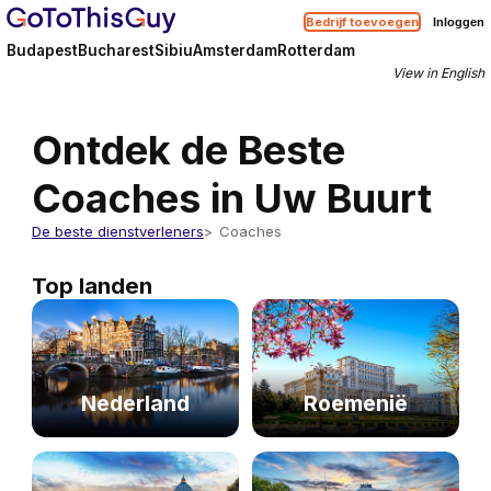
Bedrijf toevoegen
Inloggen
Budapest
Bucharest
Sibiu
Amsterdam
Rotterdam
View in English
Ontdek de Beste
Coaches in Uw Buurt
De beste dienstverleners
Coaches
Top landen
Nederland
Roemenië