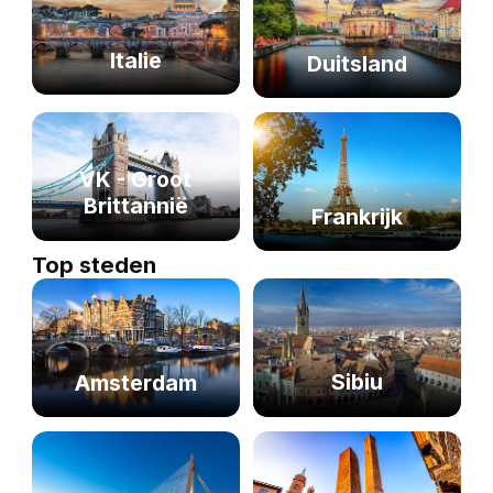
Italie
Duitsland
VK - Groot
Brittannië
Frankrijk
Top steden
Sibiu
Amsterdam