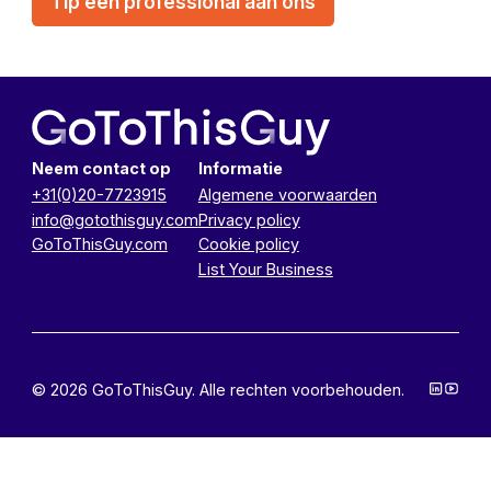
Tip een professional aan ons
Neem contact op
Informatie
+31(0)20-7723915
Algemene voorwaarden
info@gotothisguy.com
Privacy policy
GoToThisGuy.com
Cookie policy
List Your Business
© 2026 GoToThisGuy. Alle rechten voorbehouden.