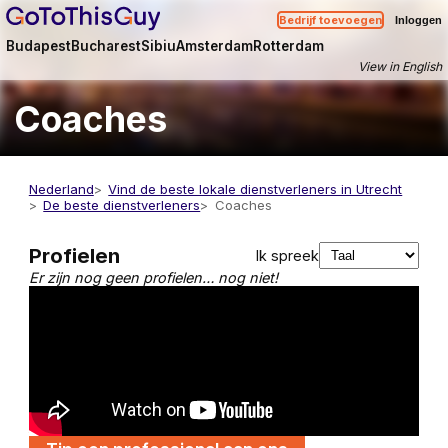
Bedrijf toevoegen
Inloggen
Budapest
Bucharest
Sibiu
Amsterdam
Rotterdam
View in English
Coaches
Nederland
Vind de beste lokale dienstverleners in Utrecht
De beste dienstverleners
Coaches
Profielen
Ik spreek
Er zijn nog geen profielen… nog niet!