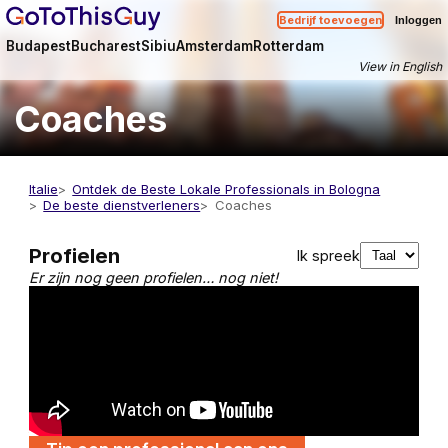
Bedrijf toevoegen
Inloggen
Budapest
Bucharest
Sibiu
Amsterdam
Rotterdam
View in English
Coaches
Italie
Ontdek de Beste Lokale Professionals in Bologna
De beste dienstverleners
Coaches
Profielen
Ik spreek
Er zijn nog geen profielen… nog niet!