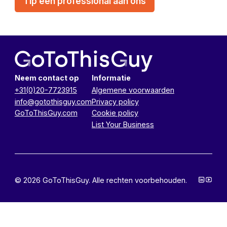
Tip een professional aan ons
Neem contact op
Informatie
+31(0)20-7723915
Algemene voorwaarden
info@gotothisguy.com
Privacy policy
GoToThisGuy.com
Cookie policy
List Your Business
© 2026 GoToThisGuy. Alle rechten voorbehouden.