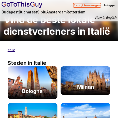
Bedrijf toevoegen
Inloggen
Budapest
Bucharest
Sibiu
Amsterdam
Rotterdam
Vind de beste lokale
View in English
dienstverleners in Italië
Italie
Steden in Italie
Milaan
Bologna