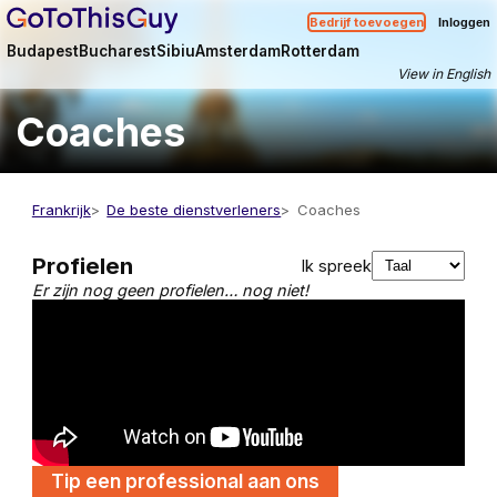
Bedrijf toevoegen
Inloggen
Budapest
Bucharest
Sibiu
Amsterdam
Rotterdam
View in English
Coaches
Frankrijk
De beste dienstverleners
Coaches
Profielen
Ik spreek
Er zijn nog geen profielen… nog niet!
Tip een professional aan ons