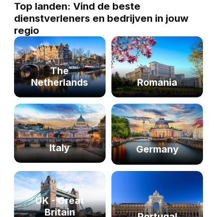
Top landen: Vind de beste
dienstverleners en bedrijven in jouw
regio
The
Netherlands
Romania
Italy
Germany
UK - Great
Britain
Portugal