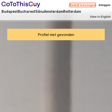
Bedrijf toevoegen
Inloggen
Budapest
Bucharest
Sibiu
Amsterdam
Rotterdam
View in English
Profiel niet gevonden