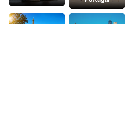
France
United States
Mexico
India