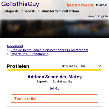
Bedrijf toevoegen
Inloggen
Budapest
Bucharest
Sibiu
Amsterdam
Rotterdam
View in English
Nederland
Vind de beste lokale dienstverleners in Amsterdam
Experts in Duurzaamheid
Adviseurs en Consultants in Duurzaamheid
Profielen
Ik spreek
Adriana Schneider-Mateş
Experts in Sustainability
Toon profiel