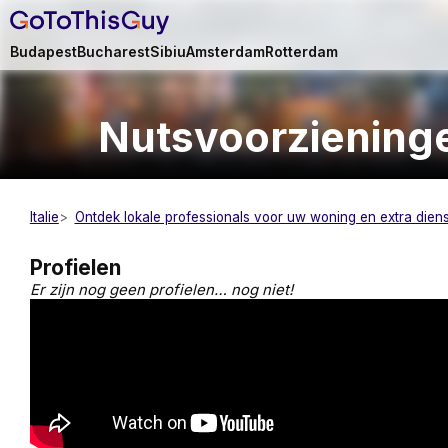
Budapest
Bucharest
Sibiu
Amsterdam
Rotterdam
Nutsvoorziening
Italie
Ontdek lokale professionals voor uw woning en extra dien
Profielen
Er zijn nog geen profielen… nog niet!