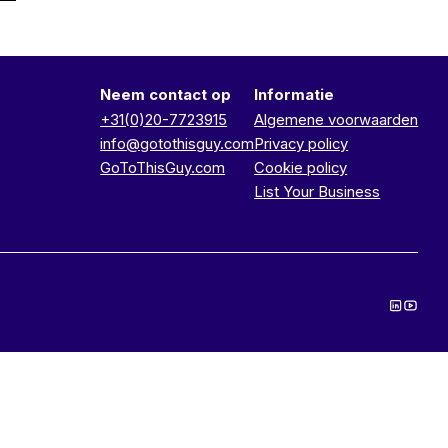
Neem contact op
Informatie
+31(0)20-7723915
Algemene voorwaarden
info@gotothisguy.com
Privacy policy
GoToThisGuy.com
Cookie policy
List Your Business