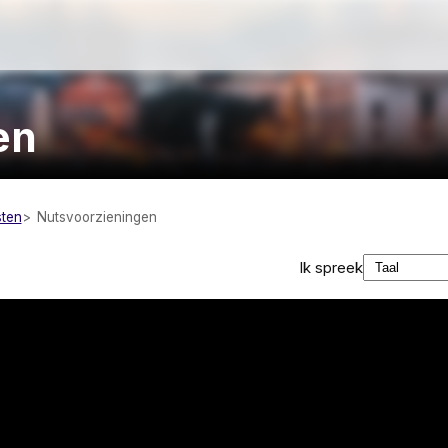
en
sten
Nutsvoorzieningen
Ik spreek