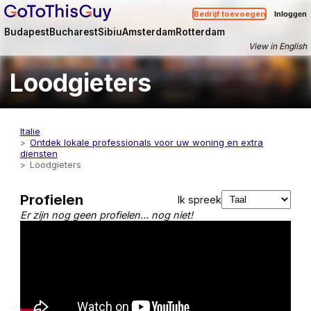
Bedrijf toevoegen
Inloggen
Budapest
Bucharest
Sibiu
Amsterdam
Rotterdam
View in English
Loodgieters
Italie
Ontdek lokale professionals voor uw woning en extra
diensten
Loodgieters
Profielen
Ik spreek
Er zijn nog geen profielen… nog niet!