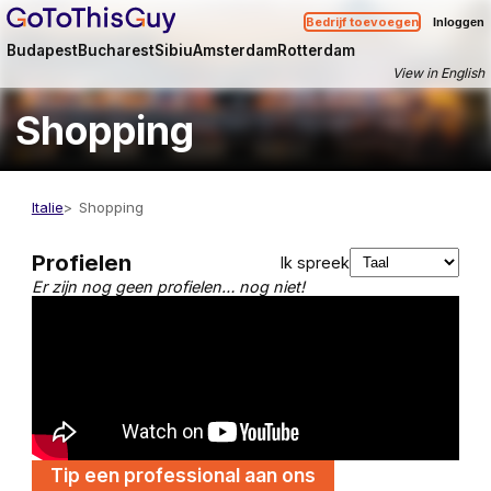
Bedrijf toevoegen
Inloggen
Budapest
Bucharest
Sibiu
Amsterdam
Rotterdam
View in English
Shopping
Italie
Shopping
Profielen
Ik spreek
Er zijn nog geen profielen… nog niet!
Tip een professional aan ons