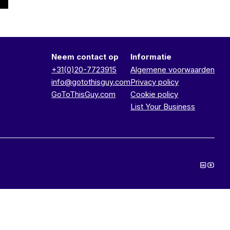
Neem contact op
Informatie
+31(0)20-7723915
Algemene voorwaarden
info@gotothisguy.com
Privacy policy
GoToThisGuy.com
Cookie policy
List Your Business