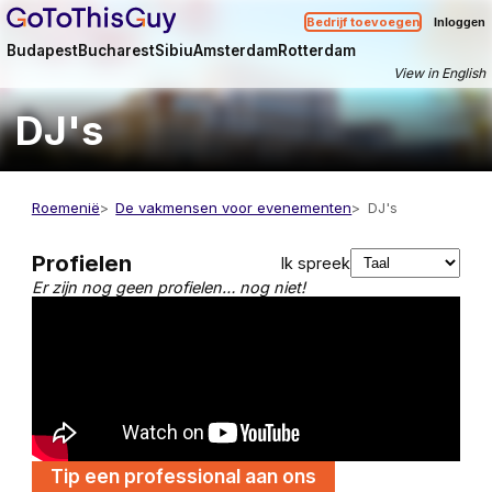
Bedrijf toevoegen
Inloggen
Budapest
Bucharest
Sibiu
Amsterdam
Rotterdam
View in English
DJ's
Roemenië
De vakmensen voor evenementen
DJ's
Profielen
Ik spreek
Er zijn nog geen profielen… nog niet!
Tip een professional aan ons