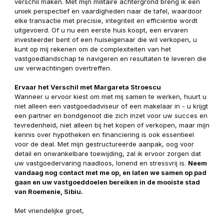
verschil maken. Met mijn militaire achtergrond breng ik een
uniek perspectief en vaardigheden naar de tafel, waardoor
elke transactie met precisie, integriteit en efficiëntie wordt
uitgevoerd. Of u nu een eerste huis koopt, een ervaren
investeerder bent of een huiseigenaar die wil verkopen, u
kunt op mij rekenen om de complexiteiten van het
vastgoedlandschap te navigeren en resultaten te leveren die
uw verwachtingen overtreffen.
Ervaar het Verschil met Margareta Stroescu
Wanneer u ervoor kiest om met mij samen te werken, huurt u
niet alleen een vastgoedadviseur of een makelaar in - u krijgt
een partner en bondgenoot die zich inzet voor uw succes en
tevredenheid, niet alleen bij het kopen of verkopen, maar mijn
kennis over hypotheken en financiering is ook essentieel
voor de deal. Met mijn gestructureerde aanpak, oog voor
detail en onwankelbare toewijding, zal ik ervoor zorgen dat
uw vastgoedervaring naadloos, lonend en stressvrij is.
Neem
vandaag nog contact met me op, en laten we samen op pad
gaan en uw vastgoeddoelen bereiken in de mooiste stad
van Roemenie, Sibiu.
Met vriendelijke groet,