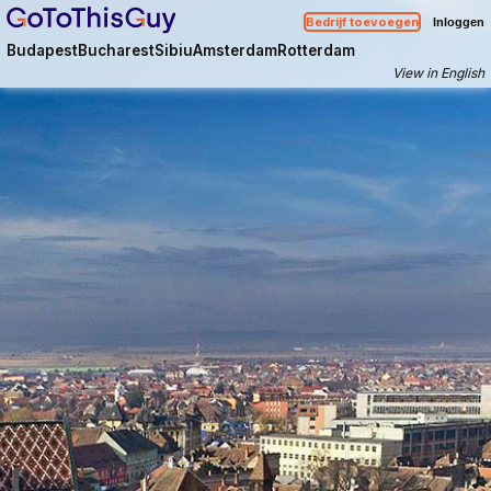
Bedrijf toevoegen
Inloggen
Budapest
Bucharest
Sibiu
Amsterdam
Rotterdam
View in English