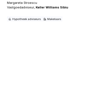
Margareta Stroescu
Vastgoedadviseur,
Keller Williams Sibiu
Hypotheek adviseurs
Makelaars
Keller Williams Sibiu
Wij helpen: Kennis Migranten, Digitale Nomaden,
Toeristen, Lokale Ingezetenen, Buitenlandse Studenten
Neem contact op
Informatie
+31(0)20-7723915
Algemene voorwaarden