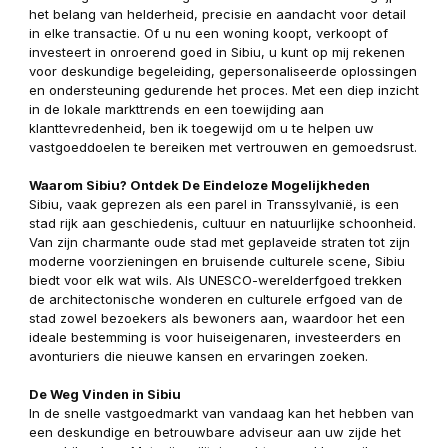
het belang van helderheid, precisie en aandacht voor detail
in elke transactie. Of u nu een woning koopt, verkoopt of
investeert in onroerend goed in Sibiu, u kunt op mij rekenen
voor deskundige begeleiding, gepersonaliseerde oplossingen
en ondersteuning gedurende het proces. Met een diep inzicht
in de lokale markttrends en een toewijding aan
klanttevredenheid, ben ik toegewijd om u te helpen uw
vastgoeddoelen te bereiken met vertrouwen en gemoedsrust.
Waarom Sibiu? Ontdek De Eindeloze Mogelijkheden
Sibiu, vaak geprezen als een parel in Transsylvanië, is een
stad rijk aan geschiedenis, cultuur en natuurlijke schoonheid.
Van zijn charmante oude stad met geplaveide straten tot zijn
moderne voorzieningen en bruisende culturele scene, Sibiu
biedt voor elk wat wils. Als UNESCO-werelderfgoed trekken
de architectonische wonderen en culturele erfgoed van de
stad zowel bezoekers als bewoners aan, waardoor het een
ideale bestemming is voor huiseigenaren, investeerders en
avonturiers die nieuwe kansen en ervaringen zoeken.
De Weg Vinden in Sibiu
In de snelle vastgoedmarkt van vandaag kan het hebben van
een deskundige en betrouwbare adviseur aan uw zijde het