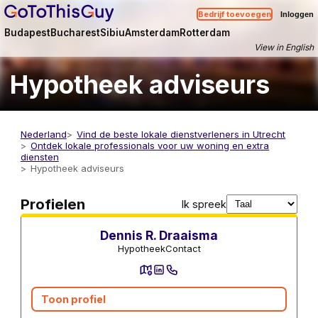
Bedrijf toevoegen
Inloggen
Budapest
Bucharest
Sibiu
Amsterdam
Rotterdam
View in English
Hypotheek adviseurs
Nederland
Vind de beste lokale dienstverleners in Utrecht
Ontdek lokale professionals voor uw woning en extra
diensten
Hypotheek adviseurs
Hypotheek adviseurs
Profielen
Ik spreek
Dennis R. Draaisma
HypotheekContact
Toon profiel