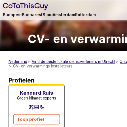
Budapest
Bucharest
Sibiu
Amsterdam
Rotterdam
CV- en verwarmin
Nederland
Vind de beste lokale dienstverleners in Utrecht
Ont
CV- en verwarmings installateurs
CV- en verwarmings
installateurs
Profielen
Kennard Ruis
Groen klimaat experts
Toon profiel