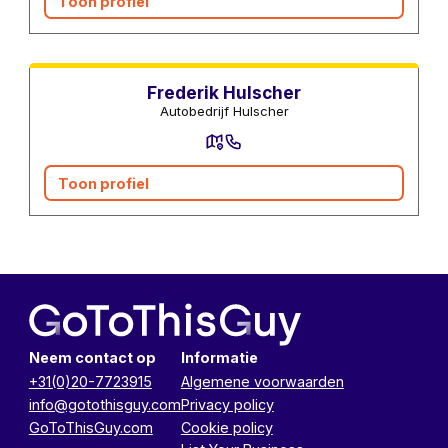
Toon profiel
Autobedrijf
Frederik Hulscher
Autobedrijf Hulscher
Toon profiel
Neem contact op
Informatie
+31(0)20-7723915
Algemene voorwaarden
info@gotothisguy.com
Privacy policy
GoToThisGuy.com
Cookie policy