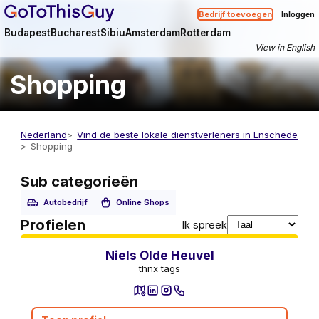
Bedrijf toevoegen
Inloggen
Budapest
Bucharest
Sibiu
Amsterdam
Rotterdam
View in English
Shopping
Nederland
Vind de beste lokale dienstverleners in Enschede
Shopping
Sub categorieën
Autobedrijf
Online Shops
Online Shops
Profielen
Ik spreek
Niels Olde Heuvel
thnx tags