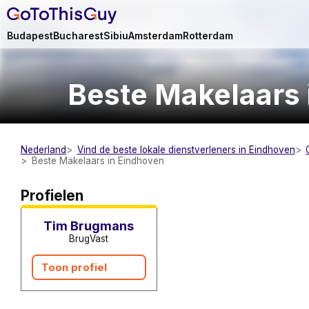
Budapest
Bucharest
Sibiu
Amsterdam
Rotterdam
Beste Makelaars 
Nederland
Vind de beste lokale dienstverleners in Eindhoven
Beste Makelaars in Eindhoven
Makelaars
Profielen
Tim Brugmans
BrugVast
Toon profiel