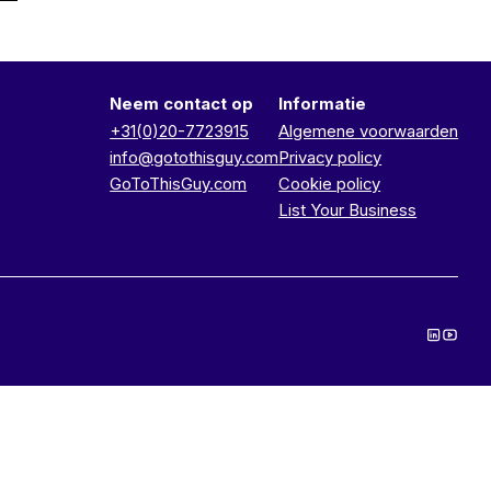
Neem contact op
Informatie
+31(0)20-7723915
Algemene voorwaarden
info@gotothisguy.com
Privacy policy
GoToThisGuy.com
Cookie policy
List Your Business