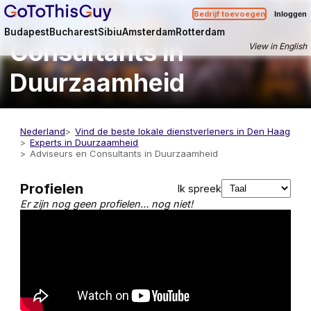
Adviseurs en
Bedrijf toevoegen
Inloggen
Budapest
Bucharest
Sibiu
Amsterdam
Rotterdam
Consultants in
View in English
Duurzaamheid
Nederland
Vind de beste lokale dienstverleners in Den Haag
Experts in Duurzaamheid
Adviseurs en Consultants in Duurzaamheid
Profielen
Ik spreek
Er zijn nog geen profielen… nog niet!