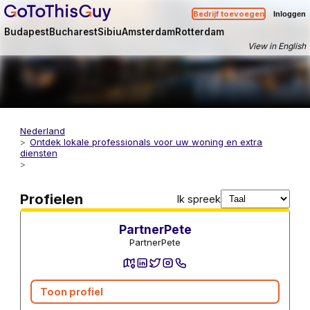
Bedrijf toevoegen
Inloggen
Budapest
Bucharest
Sibiu
Amsterdam
Rotterdam
View in English
Nederland
Ontdek lokale professionals voor uw woning en extra
diensten
Nutsvoorzieningen
Profielen
Ik spreek
PartnerPete
PartnerPete
Toon profiel