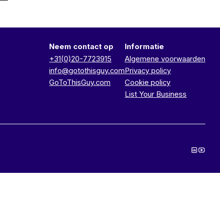
Neem contact op
Informatie
+31(0)20-7723915
Algemene voorwaarden
info@gotothisguy.com
Privacy policy
GoToThisGuy.com
Cookie policy
List Your Business