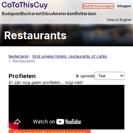
Bedrijf toevoegen
Inloggen
Budapest
Bucharest
Sibiu
Amsterdam
Rotterdam
View in English
Restaurants
Nederland
Vind unieke hotels, restaurants of cafés
Restaurants
Profielen
Ik spreek
Er zijn nog geen profielen… nog niet!