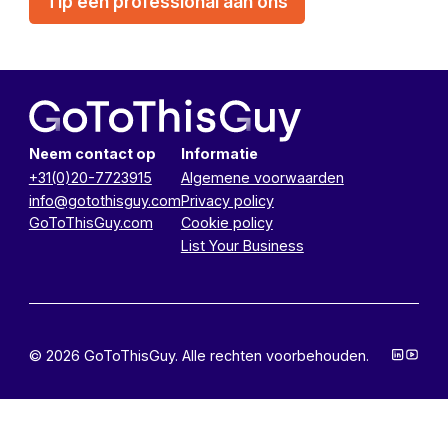
Tip een professional aan ons
Neem contact op
Informatie
+31(0)20-7723915
Algemene voorwaarden
info@gotothisguy.com
Privacy policy
GoToThisGuy.com
Cookie policy
List Your Business
© 2026 GoToThisGuy. Alle rechten voorbehouden.