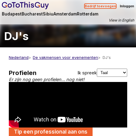
Bedrijf toevoegen
Inloggen
Budapest
Bucharest
Sibiu
Amsterdam
Rotterdam
View in English
DJ's
Nederland
De vakmensen voor evenementen
DJ's
Profielen
Ik spreek
Er zijn nog geen profielen… nog niet!
Tip een professional aan ons