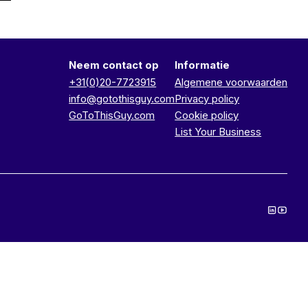
Neem contact op
Informatie
+31(0)20-7723915
Algemene voorwaarden
info@gotothisguy.com
Privacy policy
GoToThisGuy.com
Cookie policy
List Your Business