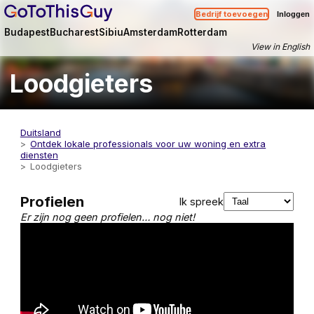
Bedrijf toevoegen
Inloggen
Budapest
Bucharest
Sibiu
Amsterdam
Rotterdam
View in English
Loodgieters
Duitsland
Ontdek lokale professionals voor uw woning en extra
diensten
Loodgieters
Profielen
Ik spreek
Er zijn nog geen profielen… nog niet!