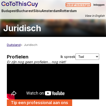
Bedrijf toevoegen
Inloggen
Budapest
Bucharest
Sibiu
Amsterdam
Rotterdam
View in English
Juridisch
Duitsland
Juridisch
Profielen
Ik spreek
Er zijn nog geen profielen… nog niet!
Tip een professional aan ons