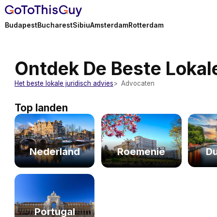
Budapest
Bucharest
Sibiu
Amsterdam
Rotterdam
Ontdek De Beste Lokal
Het beste lokale juridisch advies
Advocaten
Top landen
Du
Nederland
Roemenië
Portugal