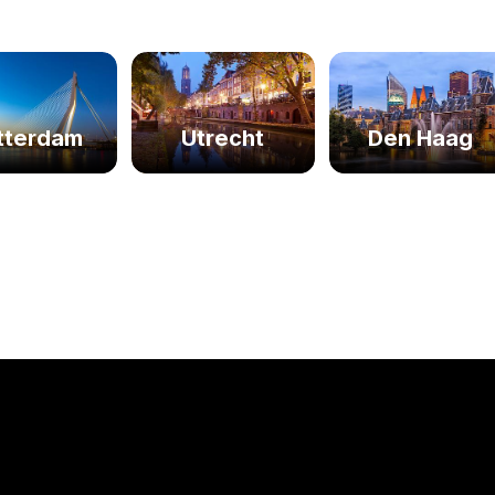
tterdam
Utrecht
Den Haag