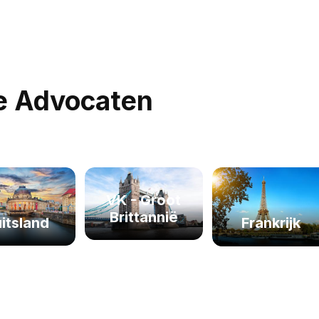
e Advocaten
VK - Groot
Brittannië
itsland
Frankrijk