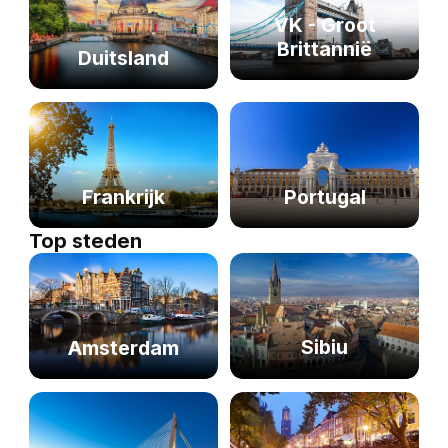
VK - Groot
Brittannië
Duitsland
Frankrijk
Portugal
Top steden
Sibiu
Amsterdam