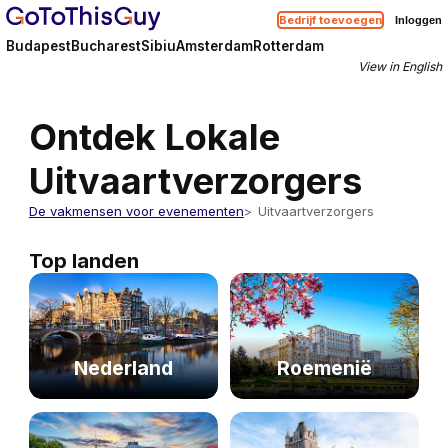
Bedrijf toevoegen
Inloggen
Budapest
Bucharest
Sibiu
Amsterdam
Rotterdam
View in English
Ontdek Lokale
Uitvaartverzorgers
De vakmensen voor evenementen
Uitvaartverzorgers
Top landen
Nederland
Roemenië